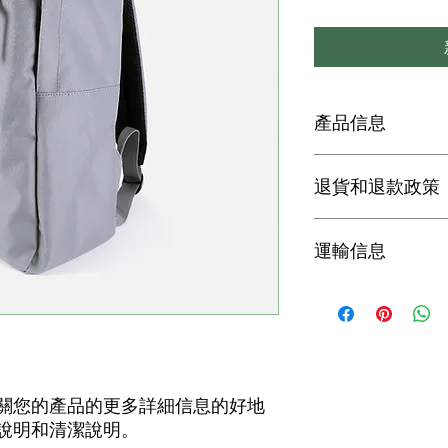
產品信息
我是產品詳情。我是
退貨和退款政策
方，例如尺碼、材料
的空間，可以寫出該
該產品中受益。
我是退貨和退款政策
運輸信息
客戶知道如果他們對
款或換貨政策是建立
法。
我是運輸政策。我是
的更多信息的好地方
是建立信任並讓您的
買的好方法。
關您的產品的更多詳細信息的好地
說明和清潔說明。